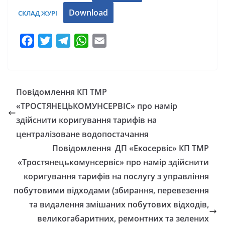
Download
СКЛАД ЖУРІ
F
T
T
W
E
a
w
e
h
m
c
i
l
a
a
e
t
e
t
i
Повідомлення КП ТМР
b
t
g
s
l
«ТРОСТЯНЕЦЬКОМУНСЕРВІС» про намір
o
e
r
A
здійснити коригування тарифів на
o
r
a
p
централізоване водопостачання
k
m
p
Повідомлення ДП «Екосервіс» КП ТМР
«Тростянецькомунсервіс» про намір здійснити
коригування тарифів на послугу з управління
побутовими відходами (збирання, перевезення
та видалення змішаних побутових відходів,
великогабаритних, ремонтних та зелених