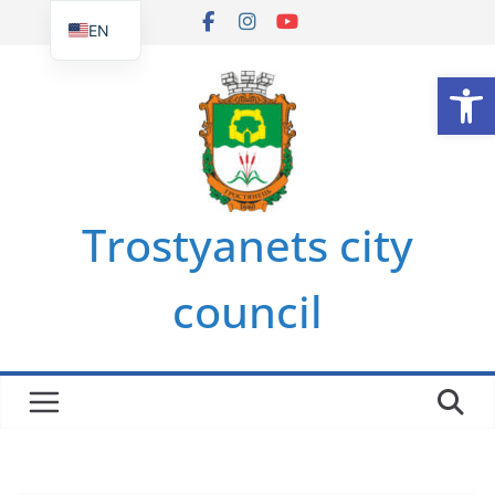
Skip
EN
to
UK
Op
content
Trostyanets city
council