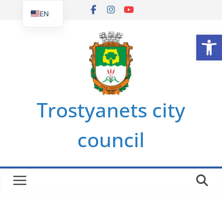
Skip
EN
to
UK
Op
content
Trostyanets city
council