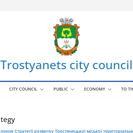
Trostyanets city council
CITY COUNCIL
PUBLIC
ECONOMY
TO T
ategy
лення Стратегії розвитку Тростянецької міської територіальн