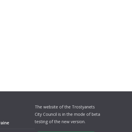
The website of the Trostyanets
City Council is in the mode of beta
testing of the new version.
raine