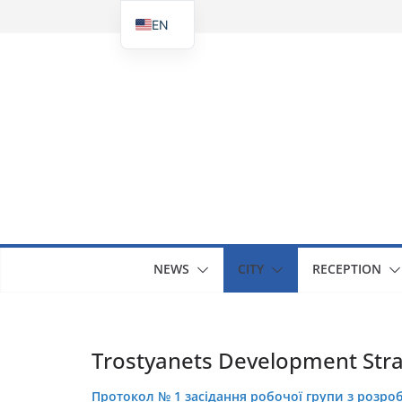
Skip
EN
to
UK
content
NEWS
CITY
RECEPTION
Trostyanets Development Str
Протокол № 1 засідання робочої групи з розроб