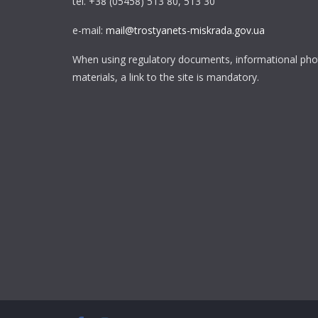
tel. +38 (05458) 513 80, 513 30
e-mail:
mail@trostyanets-miskrada.gov.ua
When using regulatory documents, informational pho
materials, a link to the site is mandatory.