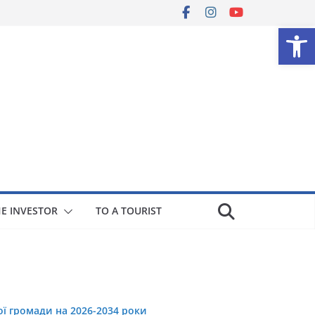
Op
HE INVESTOR
TO A TOURIST
ої громади на 2026-2034 роки