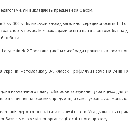
едагогами, які викладають предмети за фахом.
 км 300 м. Білківський заклад загальної середньої освіти І-ІІІ с
МР транспорту немає. Між закладами освіти наявна автомобільна 
я й роботи.
ступенів № 2 Тростянецької міської ради працюють класи з погл
я України, математика у 8-9 класах. Профілями навчання учнів 10
ова навчального плану: «Здорове харчування українців»» для учн
илення вивчення окремих предметів, а саме: української мови, іс
лізація державної політики в галузі освіти. Уся діяльність спр
ї бази з метою якісної організації освітнього процесу.