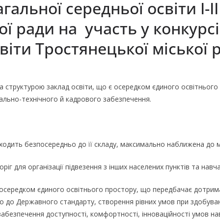
альної середньої освіти І-ІІ
ої ради на участь у конкурс
віти Тростянецької міської 
 структурою заклад освіти, що є осередком єдиного освітнього п
іально-технічного й кадрового забезпечення.
входить безпосередньо до її складу, максимально наближена до 
оріг для організації підвезення з інших населених пунктів та навч
 осередком єдиного освітнього простору, що передбачає дотрима
о до Державного стандарту, створення рівних умов при здобуванні
забезпечення доступності, комфортності, інноваційності умов н