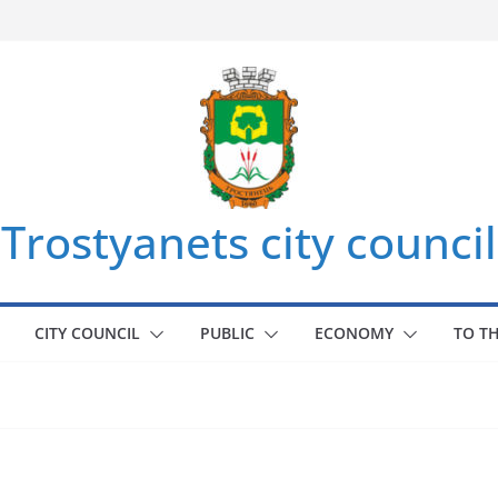
Trostyanets city council
CITY COUNCIL
PUBLIC
ECONOMY
TO T