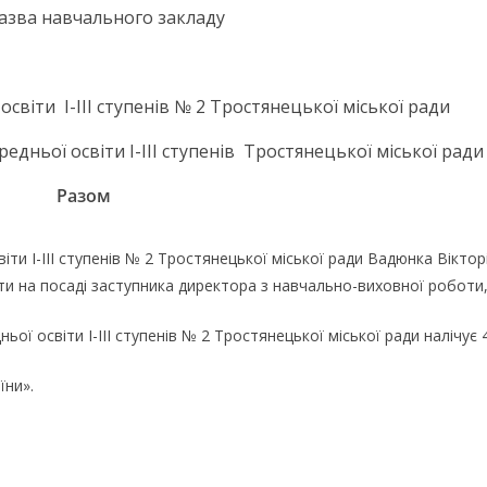
азва навчального закладу
освіти І-ІІІ ступенів № 2 Тростянецької міської ради
редньої освіти І-ІІІ ступенів Тростянецької міської ради
Разом
іти І-ІІІ ступенів № 2 Тростянецької міської ради Вадюнка Віктор
ти на посаді заступника директора з навчально-виховної роботи,
ьої освіти І-ІІІ ступенів № 2 Тростянецької міської ради налічує
їни».