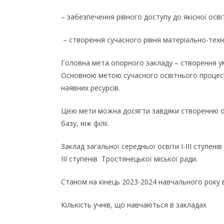
– забезпечення рівного доступу до якісної осві
– створення сучасного рівня матеріально-техні
Головна мета опорного закладу – створення у
Основною метою сучасного освітнього процесу 
наявних ресурсів.
Цією мети можна досягти завдяки створенню оп
базу, ніж філії.
Заклад загальної середньої освіти І-ІІІ ступен
ІІІ ступенів Тростянецької міської ради.
Станом на кінець 2023-2024 навчального року в 
Кількість учнів, що навчаються в закладах