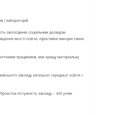
в і лабораторій.
ють оволодінню соціальним досвідом.
вищення якості освіти, ефективне використання
гічними працівників, має кращу матеріальну
ківського закладу загальної середньої освіти І-
 Проєктна потужність закладу – 420 учнів.