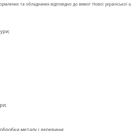
формлених та обладнаних відповідно до вимог Нової української 
ури;
ри;
обробки металу і деревини;