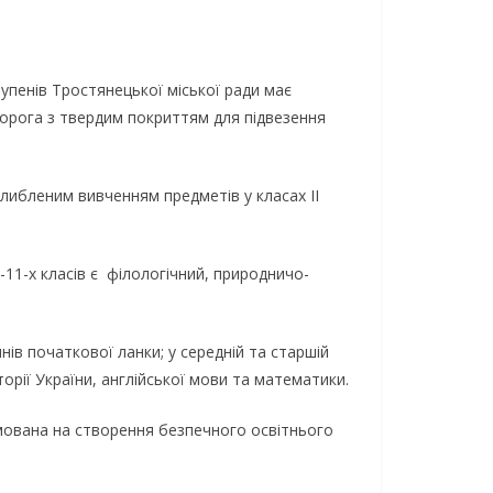
тупенів Тростянецької міської ради має
дорога з твердим покриттям для підвезення
ибленим вивченням предметів у класах ІІ
-11-х класів є філологічний, природничо-
ів початкової ланки; у середній та старшій
торії України, англійської мови та математики.
ямована на створення безпечного освітнього