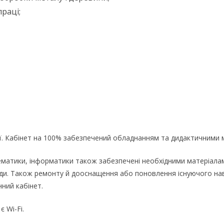
раці;
ї. Кабінет на 100% забезпечений обладнанням та дидактичними 
математики, інформатики також забезпечені необхідними матеріала
води. Також ремонту й дооснащення або поновлення існуючого н
ний кабінет.
 Wi-Fi.