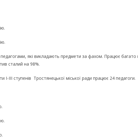
рію.
ію.
педагогами, які викладають предмети за фахом. Працює багато м
тив сталий на 98%.
ти І-ІІІ ступенів Тростянецької міської ради працює 24 педагоги.
ю.
ію.
ю.