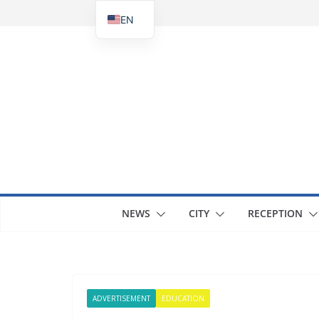
Skip
EN
to
UK
content
NEWS
CITY
RECEPTION
ADVERTISEMENT
EDUCATION