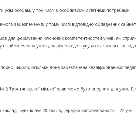
ти усім особам, у тоу числі з особливими освітніми потребами;
чного забезпечення, у тому числі відповідно обладнаних кабінеті
мов для формування ключових компетентностей учнів, які сприя
є забезпечення умов для рівного доступу до якісної освіти, під
орної школи, оскільки вона забезпечена кваліфікованими педаго
ів № 2 Тростянецької міської ради може бути опорним для учнів Біл
закладі функціонує 20 класів, середня наповнюваність – 22 учні.