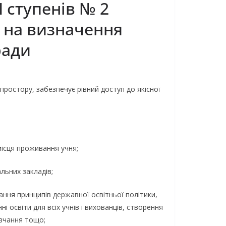
І ступенів № 2
і на визначення
ради
ростору, забезпечує рівний доступ до якісної
місця проживання учня;
альних закладів;
ння принципів державної освітньої політики,
 освіти для всіх учнів і вихованців, створення
авчання тощо;