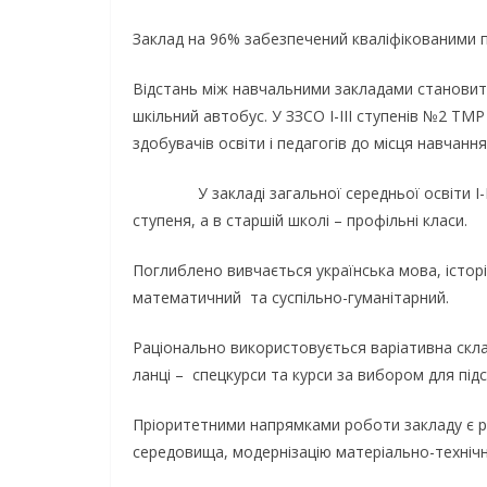
Заклад на 96% забезпечений кваліфікованими п
Відстань між навчальними закладами становить 8
шкільний автобус. У ЗЗСО І-ІІІ ступенів №2 Т
здобувачів освіти і педагогів до місця навчанн
У закладі загальної середньої освіти І-ІІІ 
ступеня, а в старшій школі – профільні класи.
Поглиблено вивчається українська мова, історі
математичний та суспільно-гуманітарний.
Раціонально використовується варіативна склад
ланці – спецкурси та курси за вибором для підс
Пріоритетними напрямками роботи закладу є реа
середовища, модернізацію матеріально-технічно