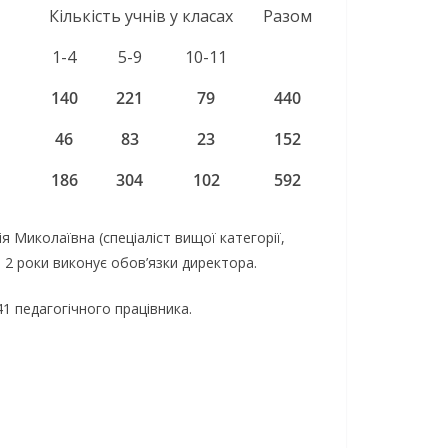
Кількість учнів у класах
Разом
1-4
5-9
10-11
140
221
79
440
46
83
23
152
186
304
102
592
ія Миколаївна (спеціаліст вищої категорії,
 2 роки виконує обов’язки директора.
 41 педагогічного працівника.