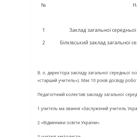
№
Н
1
Заклад загальної середньої 
2
Білківський заклад загальної се
В. о. директора закладу загальної середньої осв
«старший учитель»). Має 10 років досвіду робо
Педагогічний колектив закладу загальної середн
1 учитель ма звання «Заслужений учитель Укра
2 «Відмінники освіти України».
3 учителі-методисти.