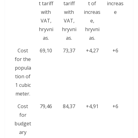
t tariff
tariff
t of
increas
with
with
increas
e
VAT,
VAT,
e,
hryvni
hryvni
hryvni
as.
as.
as.
Cost
69,10
73,37
+4,27
+6
for the
popula
tion of
1 cubic
meter.
Cost
79,46
84,37
+4,91
+6
for
budget
ary