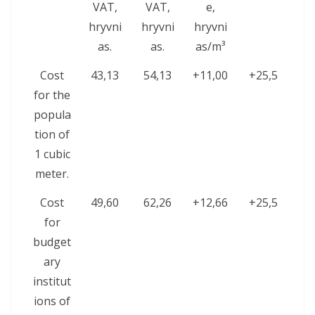
VAT,
VAT,
e,
hryvni
hryvni
hryvni
as.
as.
as/m³
Cost
43,13
54,13
+11,00
+25,5
for the
popula
tion of
1 cubic
meter.
Cost
49,60
62,26
+12,66
+25,5
for
budget
ary
institut
ions of