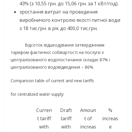
43% (з 10,55 грн. до 15,06 грн. за 1 кВт/год).
зростання витрат на проведення
виробничого контролю якості питної води
з 18 тис.грн. в рік до 400,0 тис.грн.
Відсоток відшкодування затвердженим
тарифом фактичної собівартості на послуги з
централізованого водопостачання складає 87% і
централізованого водовідведення – 86%.
Comparison table of current and new tariffs
for centralized water supply:
Curren
Draft
Amoun
%
t tariff
tariff
t of
increas
with
with
increas
e