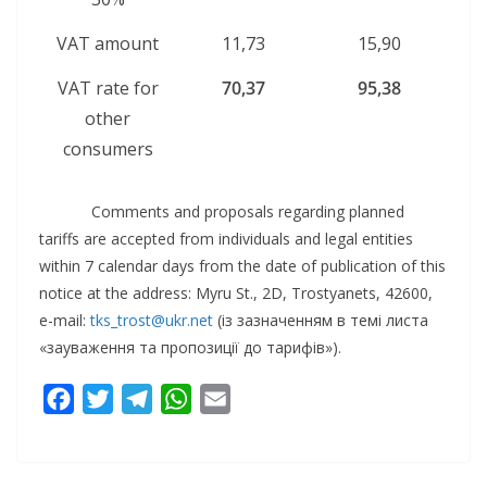
VAT amount
11,73
15,90
VAT rate for
70,37
95,38
other
consumers
Comments and proposals regarding planned
tariffs are accepted from individuals and legal entities
within 7 calendar days from the date of publication of this
notice at the address: Myru St., 2D, Trostyanets, 42600,
e-mail:
tks_trost@ukr.net
(із зазначенням в темі листа
«зауваження та пропозиції до тарифів»).
F
T
T
W
E
a
w
e
h
m
c
i
l
a
a