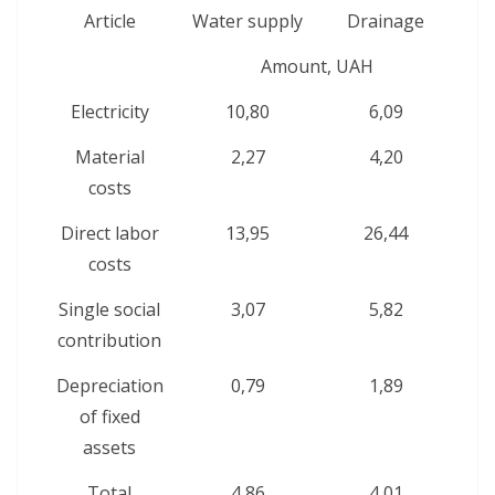
Article
Water supply
Drainage
Amount, UAH
Electricity
10,80
6,09
Material
2,27
4,20
costs
Direct labor
13,95
26,44
costs
Single social
3,07
5,82
contribution
Depreciation
0,79
1,89
of fixed
assets
Total
4,86
4,01