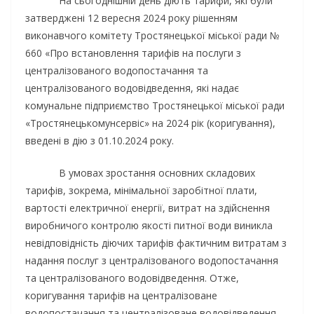
На сьогоднішній день діють тарифи, які були
затверджені 12 вересня 2024 року рішенням
виконавчого комітету Тростянецької міської ради №
660 «Про встановлення тарифів на послуги з
централізованого водопостачання та
централізованого водовідведення, які надає
комунальне підприємство Тростянецької міської ради
«Тростянецькомунсервіс» на 2024 рік (коригування),
введені в дію з 01.10.2024 року.
В умовах зростання основних складових
тарифів, зокрема, мінімальної заробітної плати,
вартості електричної енергії, витрат на здійснення
виробничого контролю якості питної води виникла
невідповідність діючих тарифів фактичним витратам з
надання послуг з централізованого водопостачання
та централізованого водовідведення. Отже,
коригування тарифів на централізоване
водопостачання та централізоване водовідведення