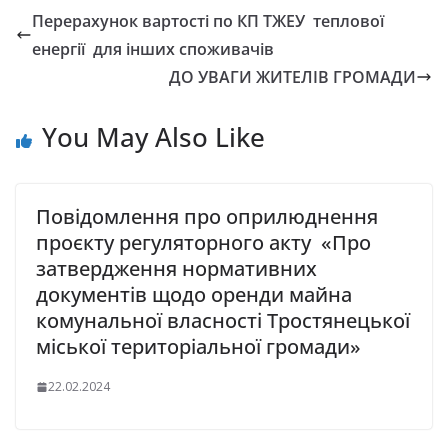
e
t
e
t
i
Перерахунок вартості по КП ТЖЕУ теплової
b
t
g
s
l
енергії для інших споживачів
o
e
r
A
ДО УВАГИ ЖИТЕЛІВ ГРОМАДИ
o
r
a
p
k
m
p
You May Also Like
Повідомлення про оприлюднення
проєкту регуляторного акту «Про
затвердження нормативних
документів щодо оренди майна
комунальної власності Тростянецької
міської територіальної громади»
22.02.2024