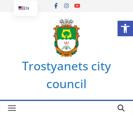
Skip
EN
to
UK
Op
content
Trostyanets city
council