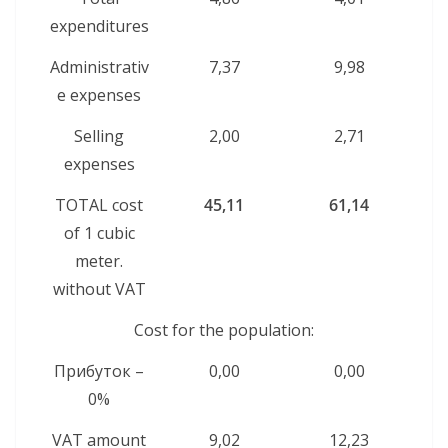
expenditures
Administrativ
7,37
9,98
e expenses
Selling
2,00
2,71
expenses
TOTAL cost
45,11
61,14
of 1 cubic
meter.
without VAT
Cost for the population:
Прибуток –
0,00
0,00
0%
VAT amount
9,02
12,23