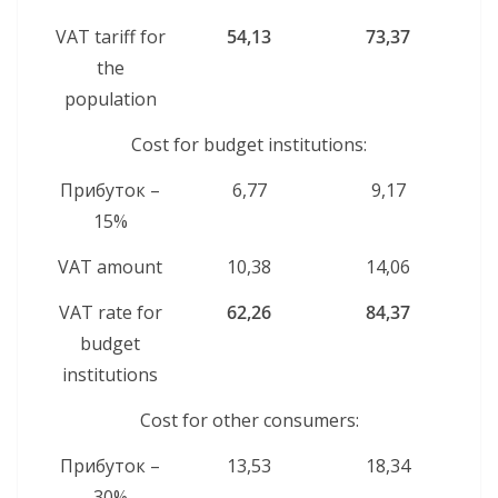
VAT tariff for
54,13
73,37
the
population
Cost for budget institutions:
Прибуток –
6,77
9,17
15%
VAT amount
10,38
14,06
VAT rate for
62,26
84,37
budget
institutions
Cost for other consumers:
Прибуток –
13,53
18,34
30%