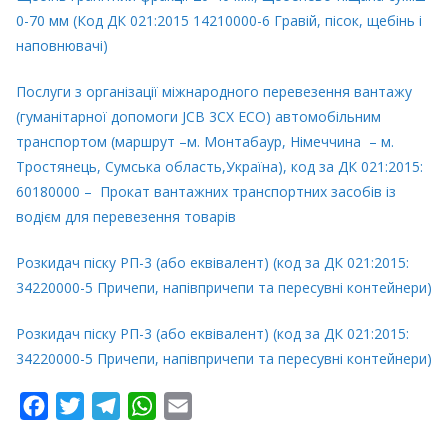
0-70 мм (Код ДК 021:2015 14210000-6 Гравій, пісок, щебінь і
наповнювачі)
Послуги з організації міжнародного перевезення вантажу
(гуманітарної допомоги JCB 3CX ECO) автомобільним
транспортом (маршрут –м. Монтабаур, Німеччина – м.
Тростянець, Сумська область,Україна), код за ДК 021:2015:
60180000 – Прокат вантажних транспортних засобів із
водієм для перевезення товарів
Розкидач піску РП-3 (або еквівалент) (код за ДК 021:2015:
34220000-5 Причепи, напівпричепи та пересувні контейнери)
Розкидач піску РП-3 (або еквівалент) (код за ДК 021:2015:
34220000-5 Причепи, напівпричепи та пересувні контейнери)
F
T
T
W
E
a
w
e
h
m