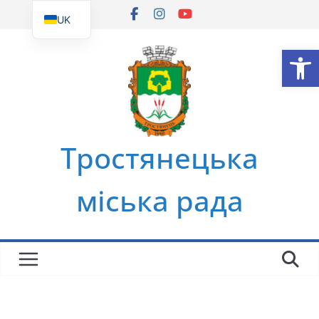
Перейти
UK
до
EN
Ві
вмісту
Тростянецька
міська рада