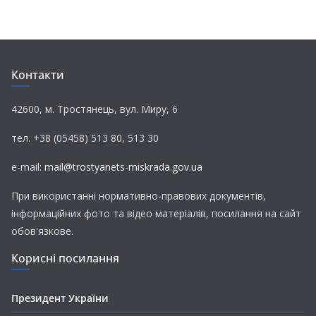
c
i
l
a
a
e
t
e
t
i
b
t
g
s
l
o
e
r
A
Контакти
o
r
a
p
k
m
p
42600, м. Тростянець, вул. Миру, 6
тел. +38 (05458) 513 80, 513 30
e-mail:
mail@trostyanets-miskrada.gov.ua
При використанні нормативно-правових документів,
інформаційних фото та відео матеріалів, посилання на сайт
обов'язкове.
Корисні посилання
Президент України