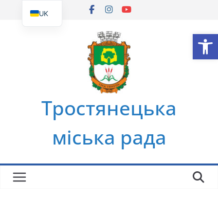
Перейти
UK
до
EN
Ві
вмісту
Тростянецька
міська рада