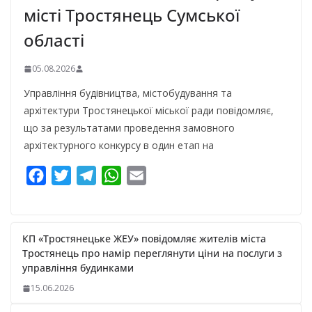
місті Тростянець Сумської
області
05.08.2026
Управління будівництва, містобудування та
архітектури Тростянецької міської ради повідомляє,
що за результатами проведення замовного
архітектурного конкурсу в один етап на
F
T
T
W
E
a
w
e
h
m
c
i
l
a
a
e
t
e
t
i
КП «Тростянецьке ЖЕУ» повідомляє жителів міста
b
t
g
s
l
Тростянець про намір переглянути ціни на послуги з
управління будинками
o
e
r
A
15.06.2026
o
r
a
p