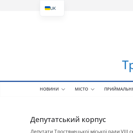
Перейти
UK
до
EN
вмісту
Т
НОВИНИ
МІСТО
ПРИЙМАЛЬН
Депутатський корпус
Депутати Тростянецької міської ради VIII 