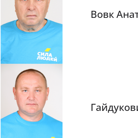
Вовк Ана
Гайдуков