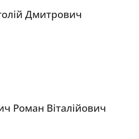
толій Дмитрович
ич Роман Віталійович