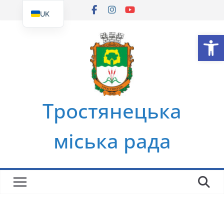
Перейти
UK
до
EN
Ві
вмісту
Тростянецька
міська рада