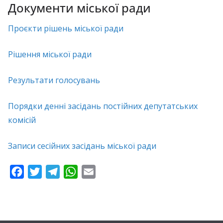
Документи міської ради
Проєкти рішень міської ради
Рішення міської ради
Результати голосувань
Порядки денні засідань постійних депутатських
комісій
Записи сесійних засідань міської ради
F
T
T
W
E
a
w
e
h
m
c
i
l
a
a
e
t
e
t
i