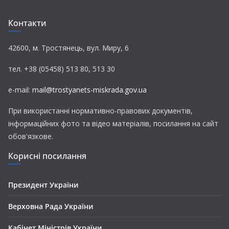
b
t
g
s
l
o
e
r
A
Контакти
o
r
a
p
k
m
p
42600, м. Тростянець, вул. Миру, 6
тел. +38 (05458) 513 80, 513 30
e-mail:
mail@trostyanets-miskrada.gov.ua
При використанні нормативно-правових документів,
інформаційних фото та відео матеріалів, посилання на сайт
обов'язкове.
Корисні посилання
Президент України
Верховна Рада України
Кабінет Міністрів України