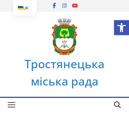
Перейти
UK
до
EN
Ві
вмісту
Тростянецька
міська рада