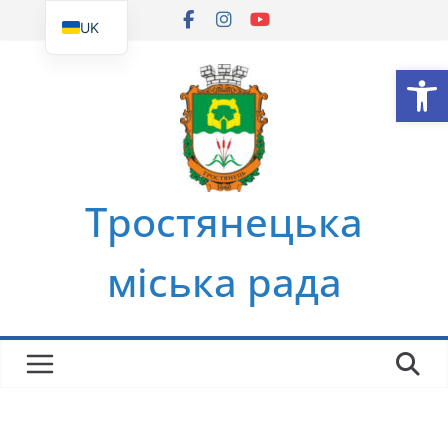
Перейти
UK
до
EN
Ві
вмісту
Тростянецька
міська рада