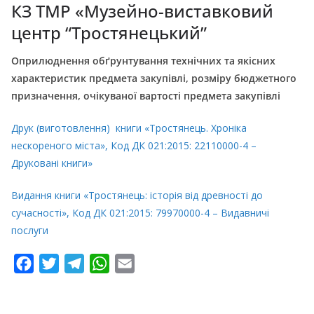
КЗ ТМР «Музейно-виставковий
центр “Тростянецький”
Оприлюднення обґрунтування технічних та якісних
характеристик предмета закупівлі, розміру бюджетного
призначення, очікуваної вартості предмета закупівлі
Друк (виготовлення) книги «Тростянець. Хроніка
нескореного міста», Код ДК 021:2015: 22110000-4 –
Друковані книги»
Видання книги «Тростянець: історія від древності до
сучасності», Код ДК 021:2015: 79970000-4 – Видавничі
послуги
F
T
T
W
E
a
w
e
h
m
c
i
l
a
a