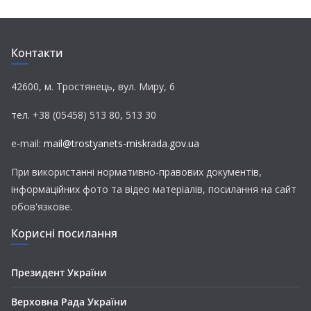
e
t
e
t
i
b
t
g
s
l
o
e
r
A
Контакти
o
r
a
p
k
m
p
42600, м. Тростянець, вул. Миру, 6
тел. +38 (05458) 513 80, 513 30
e-mail:
mail@trostyanets-miskrada.gov.ua
При використанні нормативно-правових документів,
інформаційних фото та відео матеріалів, посилання на сайт
обов'язкове.
Корисні посилання
Президент України
Верховна Рада України