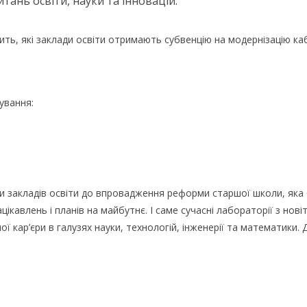
тань освіти, науки та інновацій.
чить, які заклади освіти отримають субвенцію на модернізацію каб
ування:
и закладів освіти до впровадження реформи старшої школи, яка с
ацікавлень і планів на майбутнє. І саме сучасні лабораторії з но
ої кар’єри в галузях науки, технологій, інженерії та математик