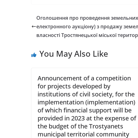
c
i
l
a
a
e
t
e
t
i
Оголошення про проведення земельних 
b
t
g
s
l
електронного аукціону) з продажу земе
o
e
r
A
власності Тростянецької міської терито
o
r
a
p
k
m
p
You May Also Like
Announcement of a competition
for projects developed by
institutions of civil society, for the
implementation (implementation)
of which financial support will be
provided in 2023 at the expense of
the budget of the Trostyanets
municipal territorial community