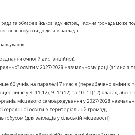
 ради та обласні військові адміністрації. Кожна громада може по
аво запропонувати до десяти закладів.
нансування:
єднання очної й дистанційної);
редньої освіти у 2027/2028 навчальному році (згідно з
ше 60 учнів на паралелі 7 класів (передбачено зміни в 
роцес лише у 8–11(12), 9–11(12) та 10–11(12) класах, або
 органів місцевого самоврядування у 2027/2028 навчаль
 середньої освіти в територіальній громаді;
обусом (для закладів у сільській місцевості).
 місцеві ради та обласні військові адміністрації мають: