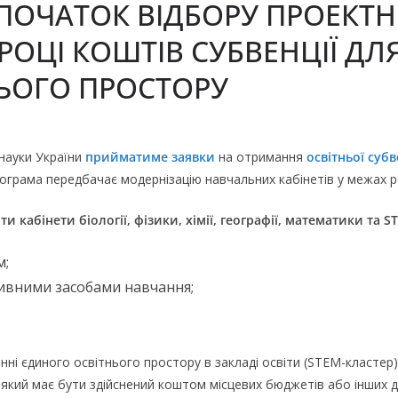
ОЧАТОК ВІДБОРУ ПРОЕКТН
РОЦІ КОШТІВ СУБВЕНЦІЇ ДЛ
ЬОГО ПРОСТОРУ
 науки України
прийматиме заявки
на отримання
освітньої субв
 Програма передбачає модернізацію навчальних кабінетів у межах
 кабінети біології, фізики, хімії, географії, математики та S
м;
ивними засобами навчання;
енні єдиного освітнього простору в закладі освіти (STEM-кластер
 який має бути здійснений коштом місцевих бюджетів або інших 