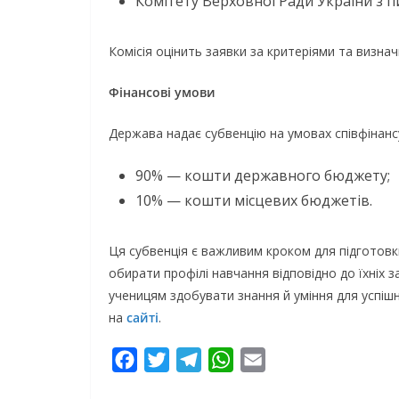
Комітету Верховної Ради України з пи
Комісія оцінить заявки за критеріями та визна
Фінансові умови
Держава надає субвенцію на умовах співфінанс
90% — кошти державного бюджету;
10% — кошти місцевих бюджетів.
Ця субвенція є важливим кроком для підготовк
обирати профілі навчання відповідно до їхніх з
ученицям здобувати знання й уміння для успішн
на
сайті
.
F
T
T
W
E
a
w
e
h
m