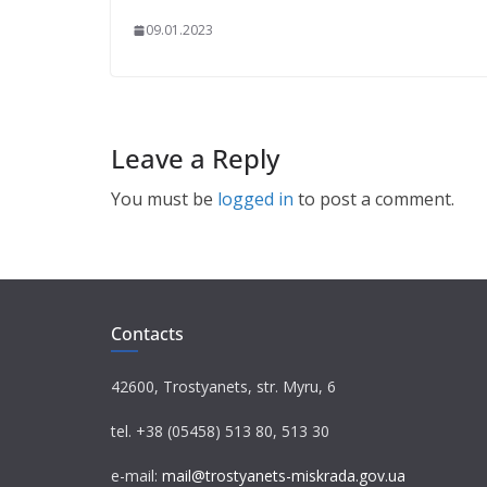
09.01.2023
Leave a Reply
You must be
logged in
to post a comment.
Contacts
42600, Trostyanets, str. Myru, 6
tel. +38 (05458) 513 80, 513 30
e-mail:
mail@trostyanets-miskrada.gov.ua