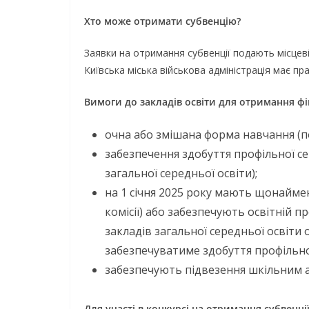
Хто може отримати субвенцію?
Заявки на отримання субвенції подають місцеві
Київська міська військова адміністрація має пр
Вимоги до закладів освіти для отримання фі
очна або змішана форма навчання (по
забезпечення здобуття профільної се
загальної середньої освіти);
на 1 січня 2025 року мають щонаймен
комісії) або забезпечують освітній п
закладів загальної середньої освіти
забезпечуватиме здобуття профільної
забезпечують підвезення шкільним авт
Для участі в конкурсі на отримання субвенції