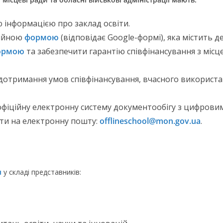
 інформацією про заклад освіти.
ційною
формою
(відповідає Google-формі), яка містить д
ормою
та забезпечити гарантію співфінансування з місц
дотримання умов співфінансування, вчасного використа
фіційну електронну систему документообігу з цифровим
ти на електронну пошту:
offlineschool@mon.gov.ua
.
я
у складі представників: