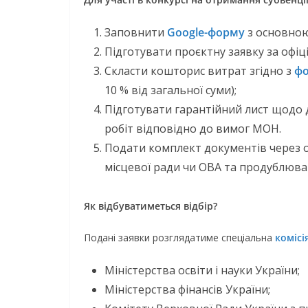
Заповнити
Google-форму
з основною
Підготувати проєктну заявку за офі
Скласти кошторис витрат згідно з
ф
10 % від загальної суми);
Підготувати гарантійний лист щодо 
робіт відповідно до вимог МОН.
Подати комплект документів через о
місцевої ради чи ОВА та продублюва
Як відбуватиметься відбір?
Подані заявки розглядатиме спеціальна
комісі
Міністерства освіти і науки України;
Міністерства фінансів України;