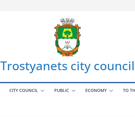
Trostyanets city council
CITY COUNCIL
PUBLIC
ECONOMY
TO T