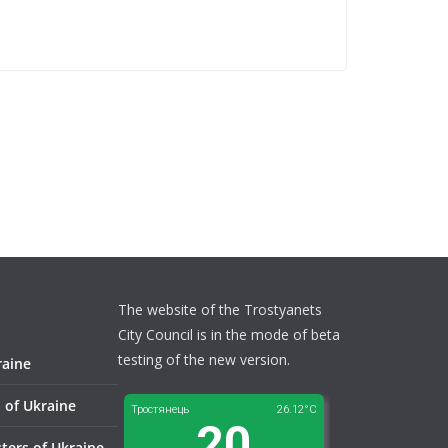
The website of the Trostyanets
City Council is in the mode of beta
testing of the new version.
raine
 of Ukraine
sters of Ukraine