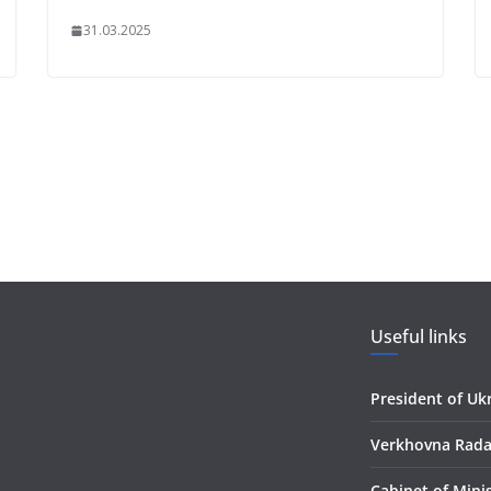
31.03.2025
Useful links
President of Uk
Verkhovna Rada
Сabinet of Mini