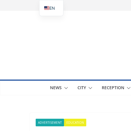
Skip
EN
to
UK
content
NEWS
CITY
RECEPTION
ADVERTISEMENT
EDUCATION