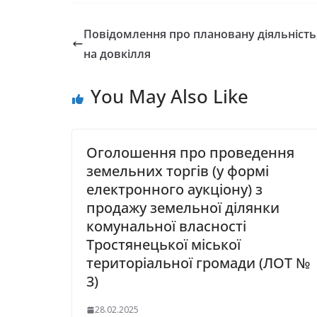
c
i
l
a
a
e
t
e
t
i
Повідомлення про плановану діяльність,
b
t
g
s
l
на довкілля
o
e
r
A
o
r
a
p
You May Also Like
k
m
p
Оголошення про проведення
земельних торгів (у формі
електронного аукціону) з
продажу земельної ділянки
комунальної власності
Тростянецької міської
територіальної громади (ЛОТ №
3)
28.02.2025