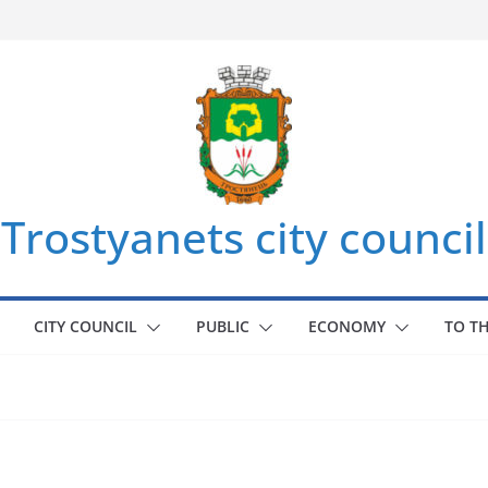
Trostyanets city council
CITY COUNCIL
PUBLIC
ECONOMY
TO T