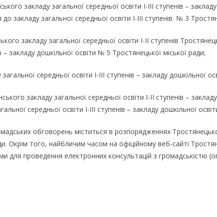
кого закладу загальної середньої освіти І-ІІІ ступенів – закладу 
о закладу загальної середньої освіти І-ІІІ ступенів № 3 Тростян
ького закладу загальної середньої освіти І-ІІ ступенів Тростяне
ів – закладу дошкільної освіти № 5 Тростянецької міської ради;
загальної середньої освіти І-ІІІ ступенів – закладу дошкільної ос
ького закладу загальної середньої освіти І-ІІ ступенів – закладу
льної середньої освіти І-ІІІ ступенів – закладу дошкільної освіт
омадських обговорень міститься в розпорядженнях Тростянецько
и. Окрім того, найбличим часом на офіційному веб-сайті Тростяне
и для проведення електронних консультацій з громадськістю (о