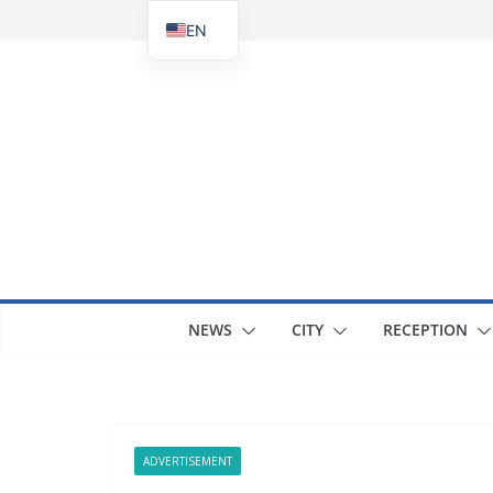
Skip
EN
to
UK
content
NEWS
CITY
RECEPTION
ADVERTISEMENT