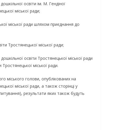
дошкільної освіти ім. М. Гендіної
ецької міської ради;
цької міської ради шляхом приєднання до
віти Тростянецької міської ради;
 дошкільної освіти Тростянецької міської ради
и Тростянецької міської ради.
го міського голови, опублікованих на
цької міської ради, а також сторінці у
питування), результати яких також будуть