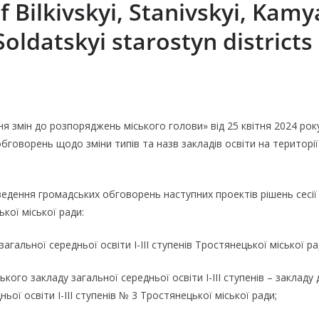
f Bilkivskyi, Stanivskyi, Kam
oldatskyi starostyn districts
 змін до розпоряджень міського голови» від 25 квітня 2024 рок
говорень щодо зміни типів та назв закладів освіти на територі
ведення громадських обговорень наступних проектів рішень сесії 
кої міської ради:
загальної середньої освіти І-ІІІ ступенів Тростянецької міської ра
ого закладу загальної середньої освіти І-ІІІ ступенів – закладу
ої освіти І-ІІІ ступенів № 3 Тростянецької міської ради;