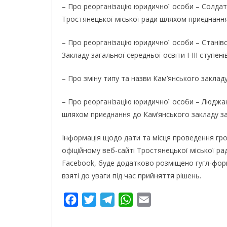
– Про реорганізацію юридичної особи – Солдатсь
Тростянецької міської ради шляхом приєднання д
– Про реорганізацію юридичної особи – Станівс
Закладу загальної середньої освіти І-ІІІ ступен
– Про зміну типу та назви Кам’янського закладу 
– Про реорганізацію юридичної особи – Люджанс
шляхом приєднання до Кам’янського закладу зага
Інформація щодо дати та місця проведення гр
офіційному веб-сайті Тростянецької міської рад
Facebook, буде додатково розміщено гугл-форм
взяті до уваги під час прийняття рішень.
F
T
T
W
E
a
w
e
h
m