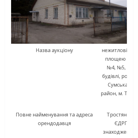
Назва аукціону
нежитлові пр
площею 109,0
№4, №5, №11
будівлі, розта
Сумська обл
район, м. Трост
Повне найменування та адреса
Тростянецьк
орендодавця
ЄДРПОУ 2
знаходження: 4