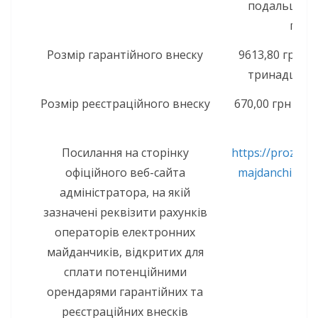
подальшого
проп
Розмір гарантійного внеску
9613,80 грн (д
тринадцять 
Розмір реєстраційного внеску
670,00 грн (шіс
Посилання на сторінку
https://prozorro
офіційного веб-сайта
majdanchiki-et
адміністратора, на якій
зазначені реквізити рахунків
операторів електронних
майданчиків, відкритих для
сплати потенційними
орендарями гарантійних та
реєстраційних внесків