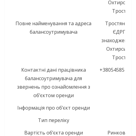
Охтирсь
Тростянец
Повне найменування та адреса
Тростянецьк
балансоутримувача
ЄДРПОУ 2
знаходження: 4
Охтирсь
Тростянец
Контактні дані працівника
+380545851380,
балансоутримувача для
Фе
звернень про ознайомлення з
об’єктом оренди
Інформація про об’єкт оренди
Тип переліку
П
Вартість об’єкта оренди
Ринкова (оц