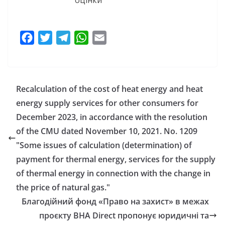
оцінки
F
T
T
W
E
a
w
e
h
m
c
i
l
a
a
e
t
e
t
i
Recalculation of the cost of heat energy and heat
b
t
g
s
l
energy supply services for other consumers for
o
e
r
A
December 2023, in accordance with the resolution
o
r
a
p
of the CMU dated November 10, 2021. No. 1209
k
m
p
"Some issues of calculation (determination) of
payment for thermal energy, services for the supply
of thermal energy in connection with the change in
the price of natural gas."
Благодійний фонд «Право на захист» в межах
проєкту BHA Direct пропонує юридичні та