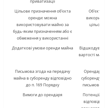
приватизації
Цільове призначення об’єкта
Об’єкт ор
оренди: можна
використан
використовувати майно за
цільовим
будь-яким призначенням або є
обмеження у використанні
Додаткові умови оренди майна
Відшкодування
вартості майна 
Письмова згода на передачу
Орендар має
майна в суборенду відповідно
суборенду ор
до п. 169 Порядку
письмовою 
Вимоги до орендаря
Потенційний
відповідати