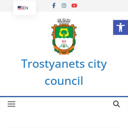
Skip
EN
to
UK
Op
content
Trostyanets city
council