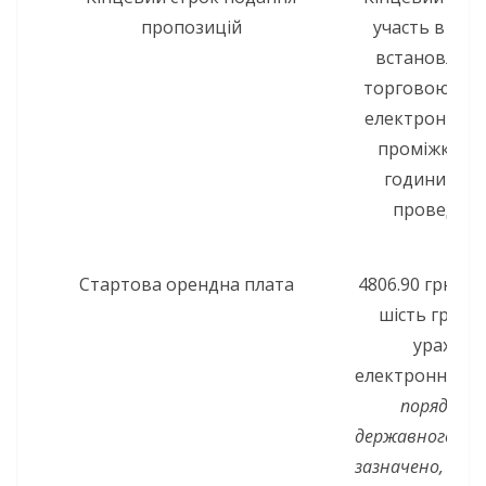
пропозицій
участь 
встановлює
торговою сис
електронного
проміжку час
години дня
проведенн
а
Стартова орендна плата
4806.90 грн. (ч
шість гривен
урахува
електронного 
порядку пе
державного та
зазначено, що д