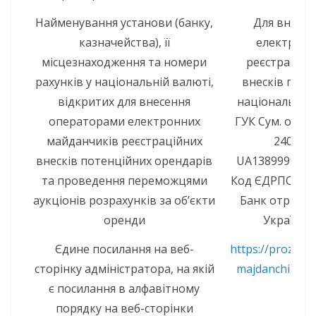
Найменування установи (банку,
Для внесе
казначейства), її
електронн
місцезнаходження та номери
реєстраційн
рахунків у національній валюті,
внесків поте
відкритих для внесення
національній 
операторами електронних
ГУК Сум. обл.
майданчиків реєстраційних
240603
внесків потенційних орендарів
UA1389999803
та проведення переможцями
Код ЄДРПОУ 37
аукціонів розрахунків за об’єкти
Банк отримув
оренди
України (
Єдине посилання на веб-
https://prozorro
сторінку адміністратора, на якій
majdanchiki-et
є посилання в алфавітному
порядку на веб-сторінки