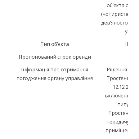
об’єкта оренд
(чотириста вісі
дев’яносто гри
урах
Тип об’єкта
Неру
Пропонований строк оренди
5
Інформація про отримання
Рішення вик
погодження органу управління
Тростянецько
12.12.2023
включення до
типу та 
Тростянецькі
передачу в 
приміщень по 