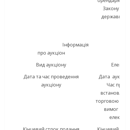
орендаря, ви
Закону Укр
державного
Інформація
про аукціон
Вид аукціону
Електро
Дата та час проведення
Дата аукціону
аукціону
Час прове
встановлює
торговою сист
вимог Пор
електрон
Кінцевий строк подання
Кінцевий стро