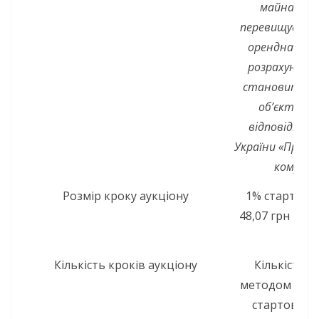
майна, стр
перевищує оди
орендна пла
розрахунку з
становить 1 
об’єкта ор
відповідно д
України «Про о
комунал
Розмір кроку аукціону
1% стартової
48,07 грн (сор
Кількість кроків аукціону
Кількість к
методом пок
стартової о