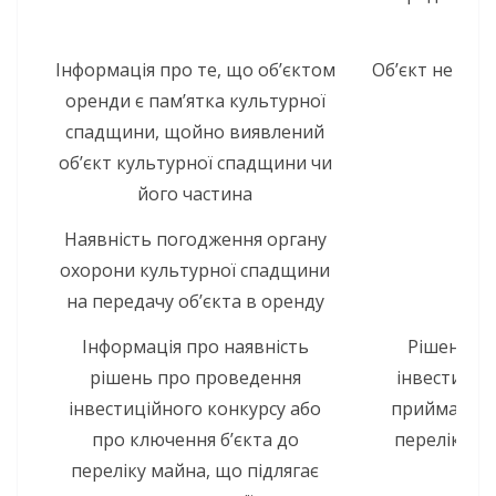
Інформація про те, що об’єктом
Об’єкт не є п
оренди є пам’ятка культурної
сп
спадщини, щойно виявлений
об’єкт культурної спадщини чи
його частина
Наявність погодження органу
Не 
охорони культурної спадщини
на передачу об’єкта в оренду
Інформація про наявність
Рішення 
рішень про проведення
інвестицій
інвестиційного конкурсу або
приймалось
про ключення б’єкта до
переліку ма
переліку майна, що підлягає
при