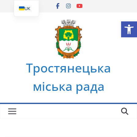
Перейти
UK
до
EN
Ві
вмісту
Тростянецька
міська рада