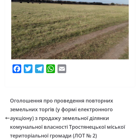
F
T
T
W
E
a
w
e
h
m
c
i
l
a
a
e
t
e
t
i
Оголошення про проведення повторних
b
t
g
s
l
земельних торгів (у формі електронного
o
e
r
A
аукціону) з продажу земельної ділянки
o
r
a
p
комунальної власності Тростянецької міської
k
m
p
територіальної громади (ЛОТ № 2)