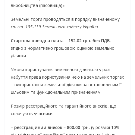
виробництва (пасовища)».
Земельні торги проводяться в порядку визначеному
ст.ст. 135-139 Земельного кодексу України.
Стартова орендна плата
–
152,02 грн. без ПДВ
,
згідно з нормативно грошовою оцінкою земельної
ділянки.
Умови користування земельною ділянкою у разі
набуття права користування нею на земельних торгах
– використання земельної ділянки за встановленим її
цільовим та функціональним призначенням.
Розмір реєстраційного та гарантійного внесків, що
сплачують учасники:
– реєстраційний внесок – 800,00 грн.
(у розмірі 10%
від мінімальної заробітної плати станом на 1 січня