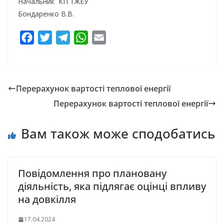
Начальник КП ТЖЕУ
Бондаренко В.В.
F
T
T
W
E
a
w
e
h
m
c
i
l
a
a
e
t
e
t
i
Перерахунок вартості теплової енергії
b
t
g
s
l
Перерахунок вартості теплової енергії
o
e
r
A
o
r
a
p
Вам також може сподобатись
k
m
p
Повідомлення про плановану
діяльність, яка підлягає оцінці впливу
на довкілля
17.04.2024