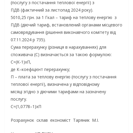
(послугу з постачання теплової енергії) з
ПДВ (фактичний за листопад 2024 року).
5010,25 грн. за 1 Гкал – тариф на теплову енергію з
ПДВ (діючий тариф, встановлений органами місцевого
самоврядування (рішення виконавчого комітету від
07.11.2024 р 735).
Сума перерахунку (різниця в нарахуваннях) для
споживача (С) визначається за такою формулою:
С=(К-1)хП,
де К–коефіцієнт перерахунку;
П – плата за теплову енергію (послугу з постачання
теплової енергії), визначена у відповідному
місяці згідно з діючими тарифами на зазначену
послугу.
С=(1,0778–1)хП
Розрахунок склав економіст Таряник М.І.