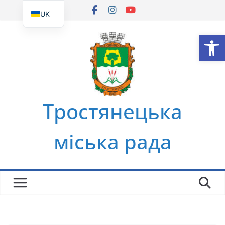
Перейти
UK
до
EN
Ві
вмісту
Тростянецька
міська рада