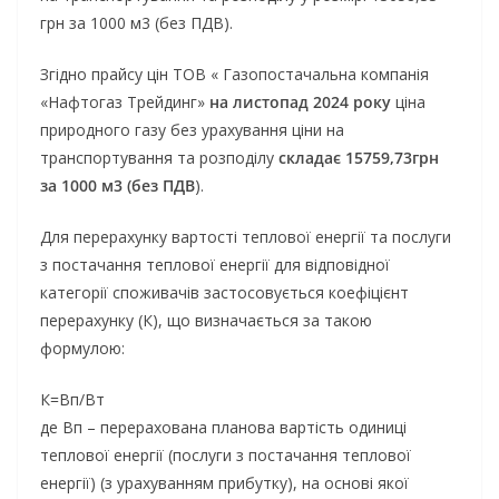
грн за 1000 м3 (без ПДВ).
Згідно прайсу цін ТОВ « Газопостачальна компанія
«Нафтогаз Трейдинг»
на листопад 2024 року
ціна
природного газу без урахування ціни на
транспортування та розподілу
складає 15759,73грн
за 1000 м3 (без ПДВ
).
Для перерахунку вартості теплової енергії та послуги
з постачання теплової енергії для відповідної
категорії споживачів застосовується коефіцієнт
перерахунку (К), що визначається за такою
формулою:
К=Вп/Вт
де Вп – перерахована планова вартість одиниці
теплової енергії (послуги з постачання теплової
енергії) (з урахуванням прибутку), на основі якої