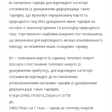
встановлено тарифи для відповідної категорії
споживачів (з урахуванням диференціації таких
тарифів), що враховує перераховану вартість
природного газу (без урахування зміни тарифів на
послуги з транспортування та розподілу природного
газу, торговельної надбавки (націнки) постачальника),
що визначена для відповідного місяця опалювального
періоду, за незмінних інших складових тарифу;
Вт – планована вартість одиниці теплової енергії
(послуги з постачання теплової енергії) (з
урахуванням прибутку), для відповідної категорії
споживачів відповідно до встановлених
уповноваженими органами тарифів (з урахуванням
диференціації таких тарифів).
К=(грн.)5400,19/5010,25(грн.)=1,0778
де,
5400,19грн. за 1 Гкал – тариф на теплову енергію