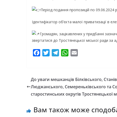
Період подання пропозицій по 09.06.2024 р
Ідентифікатор об’єкта малої приватизації в ел
Громадян, зацікавлених у придбанні зазнач
звертатися до Тростянецької міської ради за ад
F
T
T
W
E
a
w
e
h
m
c
i
l
a
a
e
t
e
t
i
До уваги мешканців Білківського, Станів
b
t
g
s
l
Люджанського, Семереньківського та С
o
e
r
A
старостинських округів Тростянецької мі
o
r
a
p
k
m
p
Вам також може сподоб