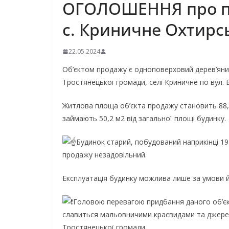
ОГОЛОШЕННЯ про про
с. Криничне Охтирсь
22.05.2024
Об’єктом продажу є одноповерховий дерев’яни
Тростянецької громади, селі Криничне по вул. Б
Житлова площа об’єкта продажу становить 88,0 
займають 50,2 м2 від загальної площі будинку.
Будинок старий, побудований наприкінці 19
продажу незадовільний.
Експлуатація будинку можлива лише за умови й
Головою перевагою придбання даного об’єкт
славиться мальовничими краєвидами та джерел
Тростянецької громади.