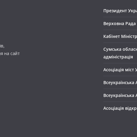
Президент Укр
Верховна Рада
Кабінет Мініст
в,
Сумська облас
ня на сайт
адміністрація
Асоціація міст 
Всеукраїнська 
Всеукраїнська 
Асоціація відк