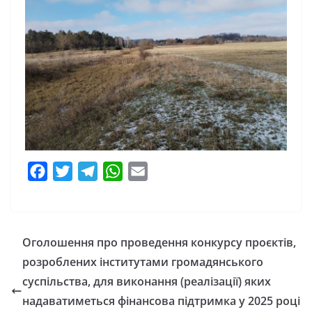
F
T
T
W
E
a
w
e
h
m
c
i
l
a
a
e
t
e
t
i
Оголошення про проведення конкурсу проєктів,
b
t
g
s
l
розроблених інститутами громадянського
o
e
r
A
суспільства, для виконання (реалізації) яких
o
r
a
p
надаватиметься фінансова підтримка у 2025 році
k
m
p