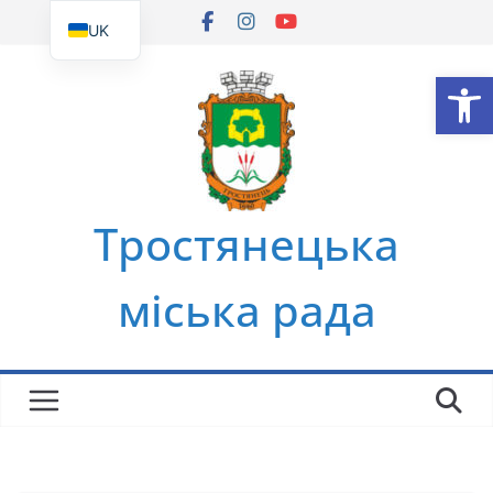
Перейти
UK
до
EN
Ві
вмісту
Тростянецька
міська рада