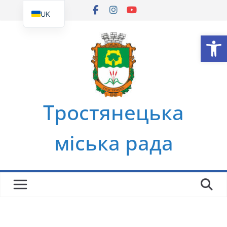
Перейти
UK
до
EN
Ві
вмісту
Тростянецька
міська рада