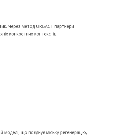
літик. Через метод URBACT партнери
хніх конкретних контекстів.
ій моделі, що поєднує міську регенерацію,