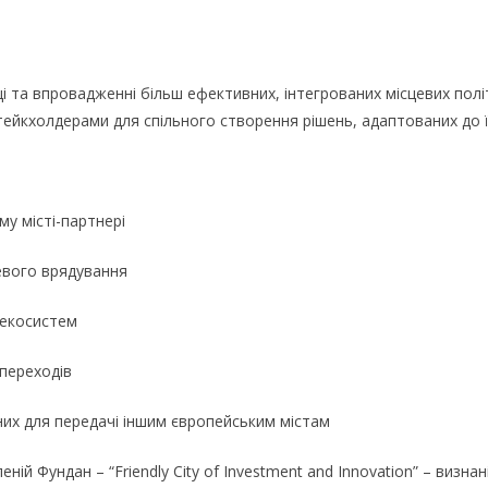
бці та впровадженні більш ефективних, інтегрованих місцевих по
стейкхолдерами для спільного створення рішень, адаптованих до ї
у місті-партнері
евого врядування
 екосистем
переходів
них для передачі іншим європейським містам
ій Фундан – “Friendly City of Investment and Innovation” – визнан