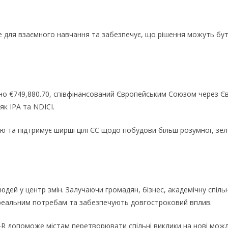
е для взаємного навчання та забезпечує, що рішення можуть бут
о €749,880.70, співфінансований Європейським Союзом через Є
як IPA та NDICI.
ю та підтримує ширші цілі ЄС щодо побудови більш розумної, зел
юдей у центр змін. Залучаючи громадян, бізнес, академічну спільн
ь реальним потребам та забезпечують довгостроковий вплив.
-R допоможе містам перетворювати спільні виклики на нові можл