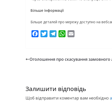
Більше інформації
Більше деталей про мережу доступно на вебсайті
F
T
T
W
E
a
w
e
h
m
c
i
l
a
a
e
t
e
t
i
Оголошення про скасування замовного 
b
t
g
s
l
o
e
r
A
o
r
a
p
k
m
p
Залишити відповідь
Щоб відправити коментар вам необхідно