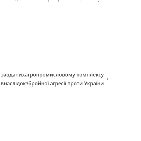
в, завданихагропромисловому комплексу
внаслідокзбройної агресії проти України