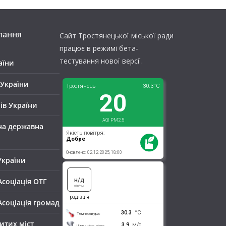
лання
Сайт Тростянецької міської ради
працює в режимі бета-
тестування нової версії.
аїни
 України
рів України
на державна
України
Асоціація ОТГ
Асоціація громад
ритих міст