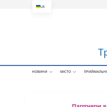
Перейти
UK
до
EN
вмісту
Т
НОВИНИ
МІСТО
ПРИЙМАЛЬН