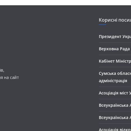
Корисні поси
Президент Укр
Верховна Рада
Кабінет Мініст
в,
Сумська облас
ня на сайт
адміністрація
Асоціація міст 
Всеукраїнська 
Всеукраїнська 
Асоціація відк