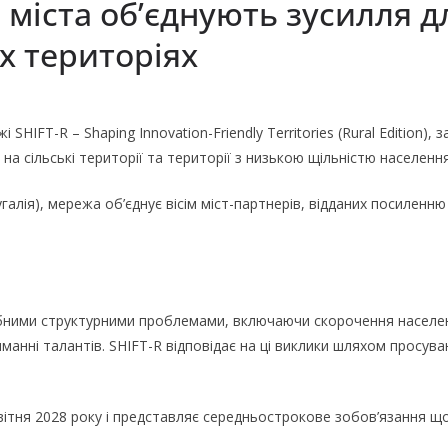
і міста об’єднують зусилля 
их територіях
 SHIFT-R – Shaping Innovation-Friendly Territories (Rural Edition
на сільські території та території з низькою щільністю населення
галія), мережа об’єднує вісім міст-партнерів, відданих посиленню
дібними структурними проблемами, включаючи скорочення населе
манні талантів. SHIFT-R відповідає на ці виклики шляхом просува
вітня 2028 року і представляє середньострокове зобов’язання що