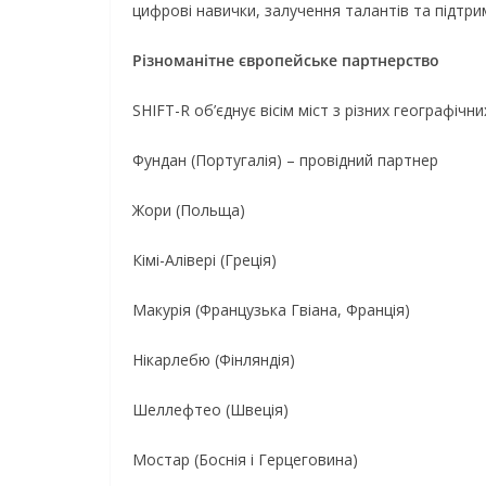
цифрові навички, залучення талантів та підтри
Різноманітне європейське партнерство
SHIFT-R об’єднує вісім міст з різних географічн
Фундан (Португалія) – провідний партнер
Жори (Польща)
Кімі-Алівері (Греція)
Макурія (Французька Гвіана, Франція)
Нікарлебю (Фінляндія)
Шеллефтео (Швеція)
Мостар (Боснія і Герцеговина)