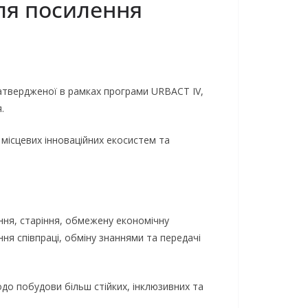
для посилення
), затвердженої в рамках програми URBACT IV,
.
 місцевих інноваційних екосистем та
ння, старіння, обмежену економічну
ння співпраці, обміну знаннями та передачі
до побудови більш стійких, інклюзивних та