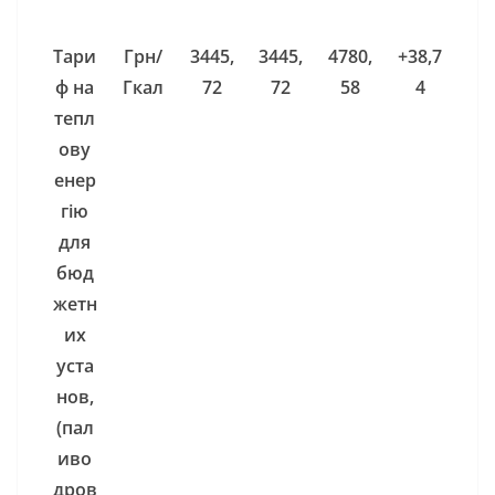
Тари
Грн/
3445,
3445,
4780,
+38,7
ф на
Гкал
72
72
58
4
тепл
ову
енер
гію
для
бюд
жетн
их
уста
нов,
(пал
иво
дров