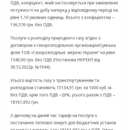
ПДВ, коефіцієнт, який застосовується при замовленні
потужності на добу наперед у відповідному періоді на
рівні 1,10 умовних одиниць. Всього з коефіцієнтом –
136,576 грн. без ПДВ.
Послуги з розподілу природного газу згідно з
договором з газорозподільною організацієюСумська
філія ТОВ «Газорозподільні мережі України” на рівні
1340,00 грн. без ПДВ (Постанова НКРЕКП від
30.12.2022р. №1944).
Усього вартість газу з транспортуванням та
розподілом становить 15134,91 грн. за 1000 куб. м.
без ПДВ, крім того ПДВ –20%, усього разом з ПДВ –
18161,892 грн.
У діючому на даний час тарифі на послуги з
постачання теплової енергії для бюджетних установ
врахована вартість газу 18161,892 грн з ПДВ. Отже,