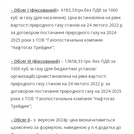
–
О
бсяг I
(
фіксован
ий)
– 6183,33грн.без ПДВ за 1000
куб. м газу (для населення). Ціна встановлена на рівні
вартості природного газу станом на 24 лютого 2022 р.
за договором постачання природного газу на 2024-
2025 роки з ТОВ “Газопостачальна компанія
“Нафтогаз Трейдинг”;
– Обсяг ІІІ (фіксований)
– 13658,33 грн. без ПДВ за
1000 куб. м газу (для бюджетних установ/
організацій).Цінавстановлена на рівні вартості
природного газу станом на 24 лютого 2022 р. за
договором постачання природного газу на 2024-2025
роки з ТОВ “Газопостачальна компанія “Нафтогаз
Трейдинг”;
–
Обсяг ІІ
– з вересня 2024р. ціна визначатиметься
щомісячно за формулою, наведеною у п.4 додатка до