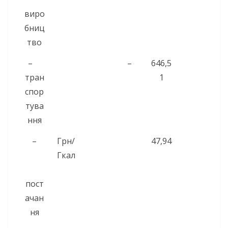
виро
бниц
тво
–
–
646,5
тран
1
спор
тува
ння
–
Грн/
47,94
Гкал
пост
ачан
ня