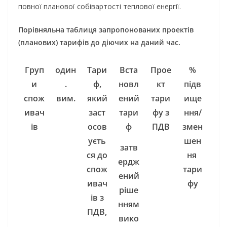
повної планової собівартості теплової енергії.
Порівняльна таблиця запропонованих проектів
(планових) тарифів до діючих на даний час.
Груп
один
Тари
Вста
Прое
%
и
.
ф,
новл
кт
підв
спож
вим.
який
ений
тари
ище
ивач
заст
тари
фу з
ння/
ів
осов
ф
ПДВ
змен
уєть
шен
затв
ся до
ня
ердж
спож
тари
ений
ивач
фу
ріше
ів з
нням
ПДВ,
вико