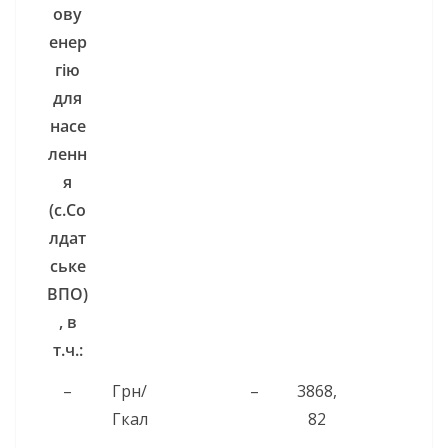
ову
енер
гію
для
насе
ленн
я
(с.
Со
лдат
ське
ВПО)
, в
т.ч.:
–
Грн/
–
3868,
Гкал
82