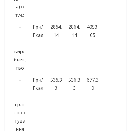
а)
в
т.ч.:
–
Грн/
2864,
2864,
4053,
Гкал
14
14
05
виро
бниц
тво
–
Грн/
536,3
536,3
677,3
Гкал
3
3
0
тран
спор
тува
ння