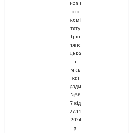
навч
ого
комі
те
ту
Трос
тяне
цько
ї
місь
кої
ради
№
56
7
від
27
.1
1
.202
4
р.