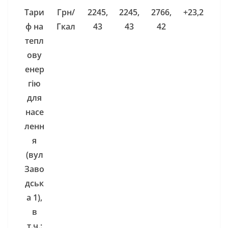
Тари
Грн/
2245,
2245,
2766,
+23,2
ф на
Гкал
43
43
42
тепл
ову
енер
гію
для
насе
ленн
я
(вул
Заво
дськ
а 1)
,
в
т.ч.: