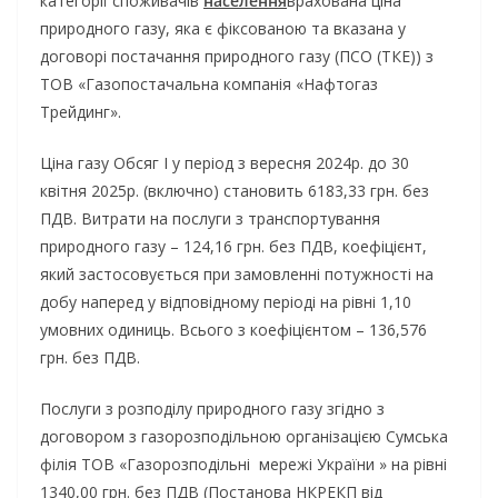
категорії споживачів
населення
врахована ціна
природного газу, яка є фіксованою та вказана у
договорі постачання природного газу (ПСО (ТКЕ)) з
ТОВ «Газопостачальна компанія «Нафтогаз
Трейдинг».
Ціна газу Обсяг І у період з вересня 2024р. до 30
квітня 2025р. (включно) становить 6183,33 грн. без
ПДВ. Витрати на послуги з транспортування
природного газу – 124,16 грн. без ПДВ, коефіцієнт,
який застосовується при замовленні потужності на
добу наперед у відповідному періоді на рівні 1,10
умовних одиниць. Всього з коефіцієнтом – 136,576
грн. без ПДВ.
Послуги з розподілу природного газу згідно з
договором з газорозподільною організацією Сумська
філія ТОВ «Газорозподільні мережі України » на рівні
1340,00 грн. без ПДВ (Постанова НКРЕКП від