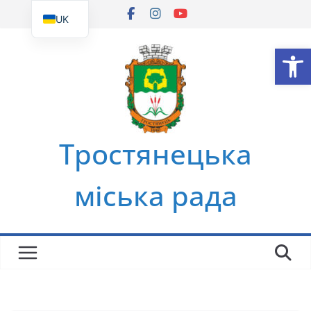
Перейти
UK
до
EN
Ві
вмісту
Тростянецька
міська рада