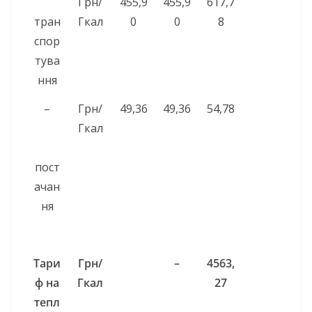
Грн/
455,9
455,9
617,7
тран
Гкал
0
0
8
спор
тува
ння
–
Грн/
49,36
49,36
54,78
Гкал
пост
ачан
ня
Тари
Грн/
–
4563,
ф на
Гкал
27
тепл