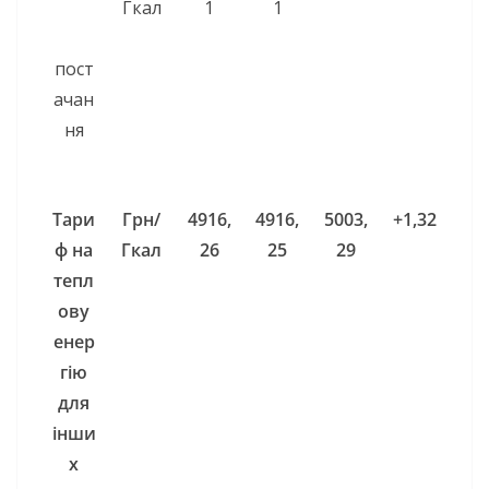
Гкал
1
1
пост
ачан
ня
Тари
Грн/
4916,
4916,
5003,
+1,32
ф на
Гкал
26
25
29
тепл
ову
енер
гію
для
інши
х