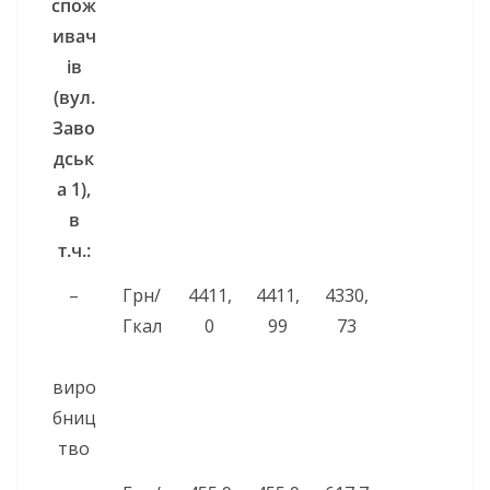
спож
ивач
ів
(вул.
Заво
дськ
а 1
),
в
т.ч.:
–
Грн/
4411,
4411,
4330,
Гкал
0
99
73
виро
бниц
тво