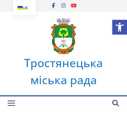
Перейти
UK
до
EN
Ві
вмісту
Тростянецька
міська рада