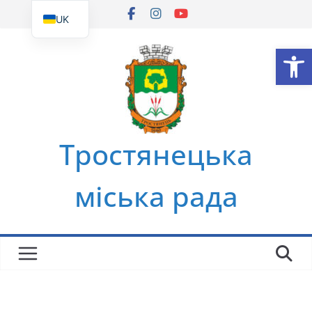
Перейти
UK
до
EN
Ві
вмісту
Тростянецька
міська рада